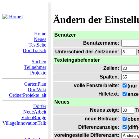
Ändern der Einstel
Home
Benutzer
Neues
Benutzername:
TestSeite
DorfTratsch
Unterschied der Zeitzonen:
S
Texteingabefenster
Suchen
Teilnehmer
Zeilen:
Projekte
Spalten:
GartenPlan
volle Fensterbreite:
(nur
DorfWiki
Hilfetext:
anze
OrdnerProjekte_alt
Neues
Dörfer
Neues zeigt:
T
NeueArbeit
VideoBridge
neue Beiträge:
oben
VillageInnovationTalk
Differenzanzeige:
(diff
voreingestellte Differenzart: