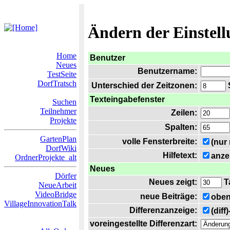
Ändern der Einstel
Home
Benutzer
Neues
Benutzername:
TestSeite
DorfTratsch
Unterschied der Zeitzonen:
S
Texteingabefenster
Suchen
Teilnehmer
Zeilen:
Projekte
Spalten:
GartenPlan
volle Fensterbreite:
(nur
DorfWiki
Hilfetext:
anze
OrdnerProjekte_alt
Neues
Dörfer
Neues zeigt:
T
NeueArbeit
VideoBridge
neue Beiträge:
oben
VillageInnovationTalk
Differenzanzeige:
(diff
voreingestellte Differenzart: