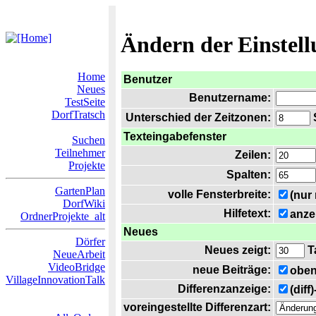
Ändern der Einstel
Home
Benutzer
Neues
Benutzername:
TestSeite
DorfTratsch
Unterschied der Zeitzonen:
S
Texteingabefenster
Suchen
Teilnehmer
Zeilen:
Projekte
Spalten:
GartenPlan
volle Fensterbreite:
(nur
DorfWiki
Hilfetext:
anze
OrdnerProjekte_alt
Neues
Dörfer
Neues zeigt:
T
NeueArbeit
VideoBridge
neue Beiträge:
oben
VillageInnovationTalk
Differenzanzeige:
(diff
voreingestellte Differenzart: