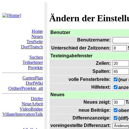
Ändern der Einstel
Home
Benutzer
Neues
Benutzername:
TestSeite
DorfTratsch
Unterschied der Zeitzonen:
S
Texteingabefenster
Suchen
Teilnehmer
Zeilen:
Projekte
Spalten:
GartenPlan
volle Fensterbreite:
(nur
DorfWiki
Hilfetext:
anze
OrdnerProjekte_alt
Neues
Dörfer
Neues zeigt:
T
NeueArbeit
VideoBridge
neue Beiträge:
oben
VillageInnovationTalk
Differenzanzeige:
(diff
voreingestellte Differenzart: