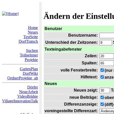
Ändern der Einstel
Home
Benutzer
Neues
Benutzername:
TestSeite
DorfTratsch
Unterschied der Zeitzonen:
S
Texteingabefenster
Suchen
Teilnehmer
Zeilen:
Projekte
Spalten:
GartenPlan
volle Fensterbreite:
(nur
DorfWiki
Hilfetext:
anze
OrdnerProjekte_alt
Neues
Dörfer
Neues zeigt:
T
NeueArbeit
VideoBridge
neue Beiträge:
oben
VillageInnovationTalk
Differenzanzeige:
(diff
voreingestellte Differenzart: