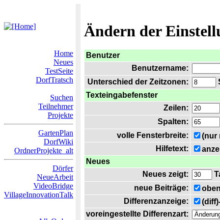
Ändern der Einstel
Home
Benutzer
Neues
Benutzername:
TestSeite
DorfTratsch
Unterschied der Zeitzonen:
S
Texteingabefenster
Suchen
Teilnehmer
Zeilen:
Projekte
Spalten:
GartenPlan
volle Fensterbreite:
(nur
DorfWiki
Hilfetext:
anze
OrdnerProjekte_alt
Neues
Dörfer
Neues zeigt:
T
NeueArbeit
VideoBridge
neue Beiträge:
oben
VillageInnovationTalk
Differenzanzeige:
(diff
voreingestellte Differenzart: