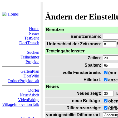
Ändern der Einstel
Home
Benutzer
Neues
Benutzername:
TestSeite
DorfTratsch
Unterschied der Zeitzonen:
S
Texteingabefenster
Suchen
Teilnehmer
Zeilen:
Projekte
Spalten:
GartenPlan
volle Fensterbreite:
(nur
DorfWiki
Hilfetext:
anze
OrdnerProjekte_alt
Neues
Dörfer
Neues zeigt:
T
NeueArbeit
VideoBridge
neue Beiträge:
oben
VillageInnovationTalk
Differenzanzeige:
(diff
voreingestellte Differenzart: