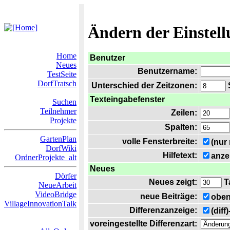
Ändern der Einstel
Home
Benutzer
Neues
Benutzername:
TestSeite
DorfTratsch
Unterschied der Zeitzonen:
S
Texteingabefenster
Suchen
Teilnehmer
Zeilen:
Projekte
Spalten:
GartenPlan
volle Fensterbreite:
(nur
DorfWiki
Hilfetext:
anze
OrdnerProjekte_alt
Neues
Dörfer
Neues zeigt:
T
NeueArbeit
VideoBridge
neue Beiträge:
oben
VillageInnovationTalk
Differenzanzeige:
(diff
voreingestellte Differenzart: