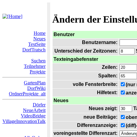
Ändern der Einstel
Home
Benutzer
Neues
Benutzername:
TestSeite
DorfTratsch
Unterschied der Zeitzonen:
S
Texteingabefenster
Suchen
Teilnehmer
Zeilen:
Projekte
Spalten:
GartenPlan
volle Fensterbreite:
(nur
DorfWiki
Hilfetext:
anze
OrdnerProjekte_alt
Neues
Dörfer
Neues zeigt:
T
NeueArbeit
VideoBridge
neue Beiträge:
oben
VillageInnovationTalk
Differenzanzeige:
(diff
voreingestellte Differenzart: