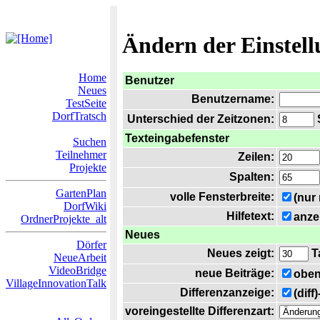
Ändern der Einstel
Home
Benutzer
Neues
Benutzername:
TestSeite
DorfTratsch
Unterschied der Zeitzonen:
S
Texteingabefenster
Suchen
Teilnehmer
Zeilen:
Projekte
Spalten:
GartenPlan
volle Fensterbreite:
(nur
DorfWiki
Hilfetext:
anze
OrdnerProjekte_alt
Neues
Dörfer
Neues zeigt:
T
NeueArbeit
VideoBridge
neue Beiträge:
oben
VillageInnovationTalk
Differenzanzeige:
(diff
voreingestellte Differenzart: