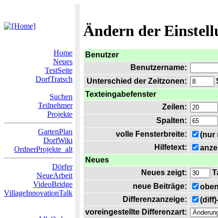
Ändern der Einstel
Home
Benutzer
Neues
Benutzername:
TestSeite
DorfTratsch
Unterschied der Zeitzonen:
S
Texteingabefenster
Suchen
Teilnehmer
Zeilen:
Projekte
Spalten:
GartenPlan
volle Fensterbreite:
(nur
DorfWiki
Hilfetext:
anze
OrdnerProjekte_alt
Neues
Dörfer
Neues zeigt:
T
NeueArbeit
VideoBridge
neue Beiträge:
oben
VillageInnovationTalk
Differenzanzeige:
(diff
voreingestellte Differenzart: