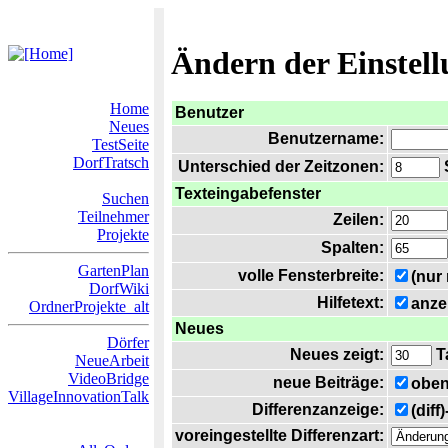
Ändern der Einstel
Home
Benutzer
Neues
Benutzername:
TestSeite
DorfTratsch
Unterschied der Zeitzonen:
S
Texteingabefenster
Suchen
Teilnehmer
Zeilen:
Projekte
Spalten:
GartenPlan
volle Fensterbreite:
(nur
DorfWiki
Hilfetext:
anze
OrdnerProjekte_alt
Neues
Dörfer
Neues zeigt:
T
NeueArbeit
VideoBridge
neue Beiträge:
oben
VillageInnovationTalk
Differenzanzeige:
(diff
voreingestellte Differenzart: