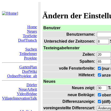
Ändern der Einstel
Home
Benutzer
Neues
Benutzername:
TestSeite
DorfTratsch
Unterschied der Zeitzonen:
S
Texteingabefenster
Suchen
Teilnehmer
Zeilen:
Projekte
Spalten:
GartenPlan
volle Fensterbreite:
(nur
DorfWiki
Hilfetext:
anze
OrdnerProjekte_alt
Neues
Dörfer
Neues zeigt:
T
NeueArbeit
VideoBridge
neue Beiträge:
oben
VillageInnovationTalk
Differenzanzeige:
(diff
voreingestellte Differenzart: