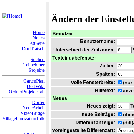
Ändern der Einstel
Home
Benutzer
Neues
Benutzername:
TestSeite
DorfTratsch
Unterschied der Zeitzonen:
S
Texteingabefenster
Suchen
Teilnehmer
Zeilen:
Projekte
Spalten:
GartenPlan
volle Fensterbreite:
(nur
DorfWiki
Hilfetext:
anze
OrdnerProjekte_alt
Neues
Dörfer
Neues zeigt:
T
NeueArbeit
VideoBridge
neue Beiträge:
oben
VillageInnovationTalk
Differenzanzeige:
(diff
voreingestellte Differenzart: