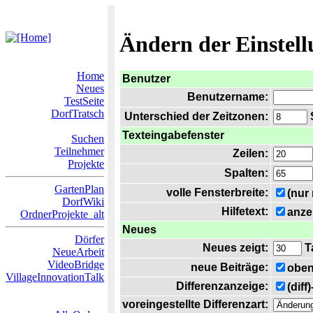
Ändern der Einstel
Home
Benutzer
Neues
Benutzername:
TestSeite
DorfTratsch
Unterschied der Zeitzonen:
S
Texteingabefenster
Suchen
Teilnehmer
Zeilen:
Projekte
Spalten:
GartenPlan
volle Fensterbreite:
(nur
DorfWiki
Hilfetext:
anze
OrdnerProjekte_alt
Neues
Dörfer
Neues zeigt:
T
NeueArbeit
VideoBridge
neue Beiträge:
oben
VillageInnovationTalk
Differenzanzeige:
(diff
voreingestellte Differenzart: