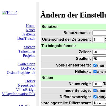
Ändern der Einstel
Home
Benutzer
Neues
Benutzername:
TestSeite
DorfTratsch
Unterschied der Zeitzonen:
S
Texteingabefenster
Suchen
Teilnehmer
Zeilen:
Projekte
Spalten:
GartenPlan
volle Fensterbreite:
(nur
DorfWiki
Hilfetext:
anze
OrdnerProjekte_alt
Neues
Dörfer
Neues zeigt:
T
NeueArbeit
VideoBridge
neue Beiträge:
oben
VillageInnovationTalk
Differenzanzeige:
(diff
voreingestellte Differenzart: