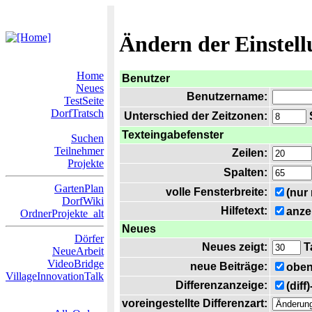
Ändern der Einstel
Home
Benutzer
Neues
Benutzername:
TestSeite
DorfTratsch
Unterschied der Zeitzonen:
S
Texteingabefenster
Suchen
Teilnehmer
Zeilen:
Projekte
Spalten:
GartenPlan
volle Fensterbreite:
(nur
DorfWiki
Hilfetext:
anze
OrdnerProjekte_alt
Neues
Dörfer
Neues zeigt:
T
NeueArbeit
VideoBridge
neue Beiträge:
oben
VillageInnovationTalk
Differenzanzeige:
(diff
voreingestellte Differenzart: