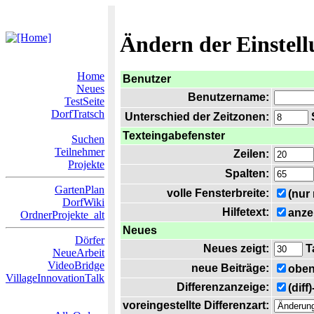
Ändern der Einstel
Home
Benutzer
Neues
Benutzername:
TestSeite
DorfTratsch
Unterschied der Zeitzonen:
S
Texteingabefenster
Suchen
Teilnehmer
Zeilen:
Projekte
Spalten:
GartenPlan
volle Fensterbreite:
(nur
DorfWiki
Hilfetext:
anze
OrdnerProjekte_alt
Neues
Dörfer
Neues zeigt:
T
NeueArbeit
VideoBridge
neue Beiträge:
oben
VillageInnovationTalk
Differenzanzeige:
(diff
voreingestellte Differenzart: