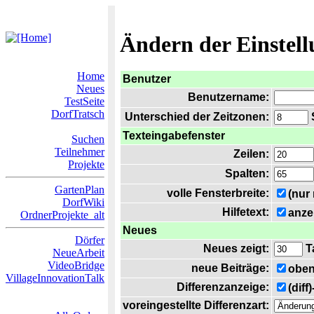
Ändern der Einstel
Home
Benutzer
Neues
Benutzername:
TestSeite
DorfTratsch
Unterschied der Zeitzonen:
S
Texteingabefenster
Suchen
Teilnehmer
Zeilen:
Projekte
Spalten:
GartenPlan
volle Fensterbreite:
(nur
DorfWiki
Hilfetext:
anze
OrdnerProjekte_alt
Neues
Dörfer
Neues zeigt:
T
NeueArbeit
VideoBridge
neue Beiträge:
oben
VillageInnovationTalk
Differenzanzeige:
(diff
voreingestellte Differenzart: