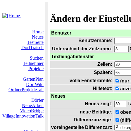
Ändern der Einstel
Home
Benutzer
Neues
Benutzername:
TestSeite
DorfTratsch
Unterschied der Zeitzonen:
S
Texteingabefenster
Suchen
Teilnehmer
Zeilen:
Projekte
Spalten:
GartenPlan
volle Fensterbreite:
(nur
DorfWiki
Hilfetext:
anze
OrdnerProjekte_alt
Neues
Dörfer
Neues zeigt:
T
NeueArbeit
VideoBridge
neue Beiträge:
oben
VillageInnovationTalk
Differenzanzeige:
(diff
voreingestellte Differenzart: