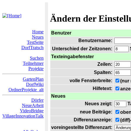
Ändern der Einstel
Home
Benutzer
Neues
Benutzername:
TestSeite
DorfTratsch
Unterschied der Zeitzonen:
S
Texteingabefenster
Suchen
Teilnehmer
Zeilen:
Projekte
Spalten:
GartenPlan
volle Fensterbreite:
(nur
DorfWiki
Hilfetext:
anze
OrdnerProjekte_alt
Neues
Dörfer
Neues zeigt:
T
NeueArbeit
VideoBridge
neue Beiträge:
oben
VillageInnovationTalk
Differenzanzeige:
(diff
voreingestellte Differenzart: