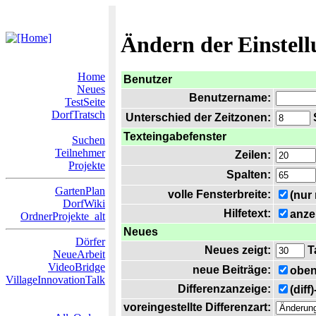
Ändern der Einstel
Home
Benutzer
Neues
Benutzername:
TestSeite
DorfTratsch
Unterschied der Zeitzonen:
S
Texteingabefenster
Suchen
Teilnehmer
Zeilen:
Projekte
Spalten:
GartenPlan
volle Fensterbreite:
(nur
DorfWiki
Hilfetext:
anze
OrdnerProjekte_alt
Neues
Dörfer
Neues zeigt:
T
NeueArbeit
VideoBridge
neue Beiträge:
oben
VillageInnovationTalk
Differenzanzeige:
(diff
voreingestellte Differenzart: