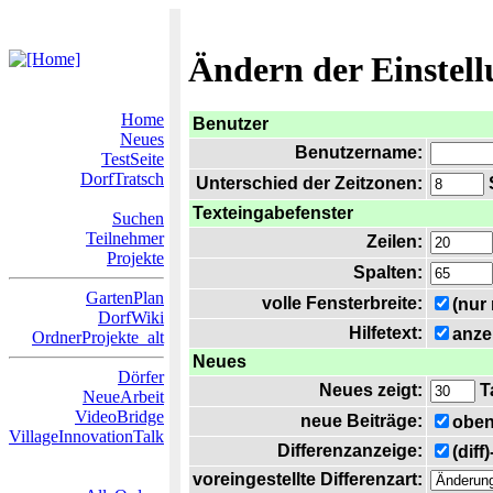
Ändern der Einstel
Home
Benutzer
Neues
Benutzername:
TestSeite
DorfTratsch
Unterschied der Zeitzonen:
S
Texteingabefenster
Suchen
Teilnehmer
Zeilen:
Projekte
Spalten:
GartenPlan
volle Fensterbreite:
(nur
DorfWiki
Hilfetext:
anze
OrdnerProjekte_alt
Neues
Dörfer
Neues zeigt:
T
NeueArbeit
VideoBridge
neue Beiträge:
oben
VillageInnovationTalk
Differenzanzeige:
(diff
voreingestellte Differenzart: