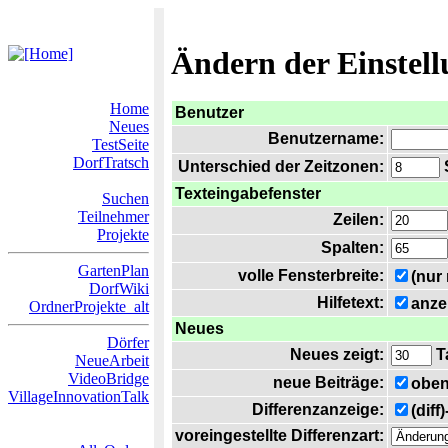
Ändern der Einstel
Home
Benutzer
Neues
Benutzername:
TestSeite
DorfTratsch
Unterschied der Zeitzonen:
S
Texteingabefenster
Suchen
Teilnehmer
Zeilen:
Projekte
Spalten:
GartenPlan
volle Fensterbreite:
(nur
DorfWiki
Hilfetext:
anze
OrdnerProjekte_alt
Neues
Dörfer
Neues zeigt:
T
NeueArbeit
VideoBridge
neue Beiträge:
oben
VillageInnovationTalk
Differenzanzeige:
(diff
voreingestellte Differenzart: