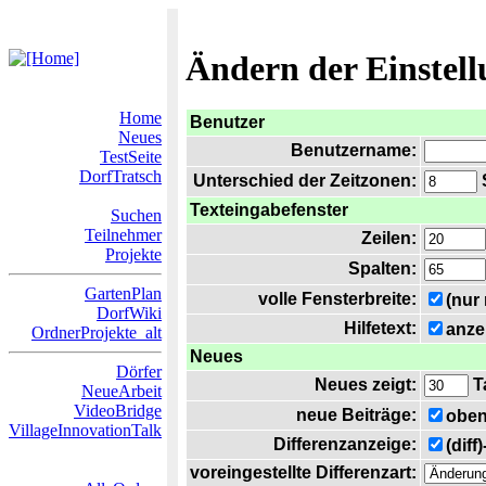
Ändern der Einstel
Home
Benutzer
Neues
Benutzername:
TestSeite
DorfTratsch
Unterschied der Zeitzonen:
S
Texteingabefenster
Suchen
Teilnehmer
Zeilen:
Projekte
Spalten:
GartenPlan
volle Fensterbreite:
(nur
DorfWiki
Hilfetext:
anze
OrdnerProjekte_alt
Neues
Dörfer
Neues zeigt:
T
NeueArbeit
VideoBridge
neue Beiträge:
oben
VillageInnovationTalk
Differenzanzeige:
(diff
voreingestellte Differenzart: