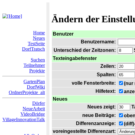
Ändern der Einstel
Home
Benutzer
Neues
Benutzername:
TestSeite
DorfTratsch
Unterschied der Zeitzonen:
S
Texteingabefenster
Suchen
Teilnehmer
Zeilen:
Projekte
Spalten:
GartenPlan
volle Fensterbreite:
(nur
DorfWiki
Hilfetext:
anze
OrdnerProjekte_alt
Neues
Dörfer
Neues zeigt:
T
NeueArbeit
VideoBridge
neue Beiträge:
oben
VillageInnovationTalk
Differenzanzeige:
(diff
voreingestellte Differenzart: