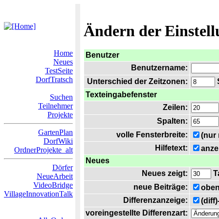
Ändern der Einstel
Home
Benutzer
Neues
Benutzername:
TestSeite
DorfTratsch
Unterschied der Zeitzonen:
S
Texteingabefenster
Suchen
Teilnehmer
Zeilen:
Projekte
Spalten:
GartenPlan
volle Fensterbreite:
(nur
DorfWiki
Hilfetext:
anze
OrdnerProjekte_alt
Neues
Dörfer
Neues zeigt:
T
NeueArbeit
VideoBridge
neue Beiträge:
oben
VillageInnovationTalk
Differenzanzeige:
(diff
voreingestellte Differenzart: