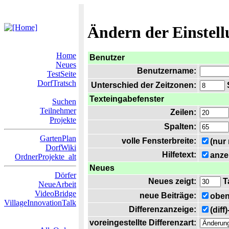
Ändern der Einstel
Home
Benutzer
Neues
Benutzername:
TestSeite
DorfTratsch
Unterschied der Zeitzonen:
S
Texteingabefenster
Suchen
Teilnehmer
Zeilen:
Projekte
Spalten:
GartenPlan
volle Fensterbreite:
(nur
DorfWiki
Hilfetext:
anze
OrdnerProjekte_alt
Neues
Dörfer
Neues zeigt:
T
NeueArbeit
VideoBridge
neue Beiträge:
oben
VillageInnovationTalk
Differenzanzeige:
(diff
voreingestellte Differenzart: