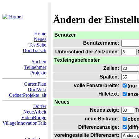
Ändern der Einstel
Home
Benutzer
Neues
Benutzername:
TestSeite
DorfTratsch
Unterschied der Zeitzonen:
S
Texteingabefenster
Suchen
Teilnehmer
Zeilen:
Projekte
Spalten:
GartenPlan
volle Fensterbreite:
(nur
DorfWiki
Hilfetext:
anze
OrdnerProjekte_alt
Neues
Dörfer
Neues zeigt:
T
NeueArbeit
VideoBridge
neue Beiträge:
oben
VillageInnovationTalk
Differenzanzeige:
(diff
voreingestellte Differenzart: