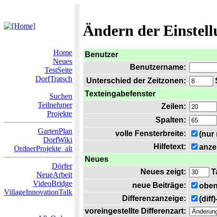
Ändern der Einstel
Home
Benutzer
Neues
Benutzername:
TestSeite
DorfTratsch
Unterschied der Zeitzonen:
S
Texteingabefenster
Suchen
Teilnehmer
Zeilen:
Projekte
Spalten:
GartenPlan
volle Fensterbreite:
(nur
DorfWiki
Hilfetext:
anze
OrdnerProjekte_alt
Neues
Dörfer
Neues zeigt:
T
NeueArbeit
VideoBridge
neue Beiträge:
oben
VillageInnovationTalk
Differenzanzeige:
(diff
voreingestellte Differenzart: