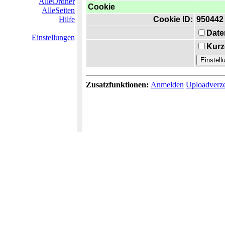
AlleOrdner
Cookie
AlleSeiten
Hilfe
Cookie ID:
950442
Date
Einstellungen
Kurz
Zusatzfunktionen:
Anmelden
Uploadverze