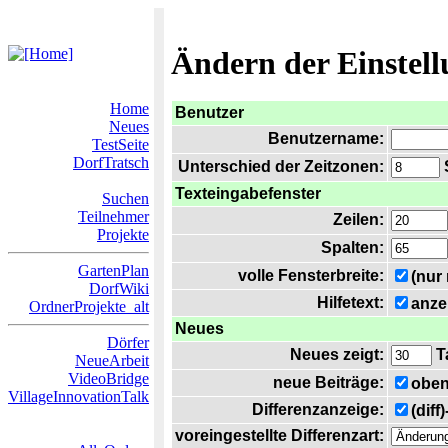
Ändern der Einstel
Home
Benutzer
Neues
Benutzername:
TestSeite
DorfTratsch
Unterschied der Zeitzonen:
S
Texteingabefenster
Suchen
Teilnehmer
Zeilen:
Projekte
Spalten:
GartenPlan
volle Fensterbreite:
(nur
DorfWiki
Hilfetext:
anze
OrdnerProjekte_alt
Neues
Dörfer
Neues zeigt:
T
NeueArbeit
VideoBridge
neue Beiträge:
oben
VillageInnovationTalk
Differenzanzeige:
(diff
voreingestellte Differenzart: