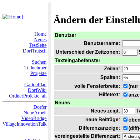
Ändern der Einstel
Home
Benutzer
Neues
Benutzername:
TestSeite
DorfTratsch
Unterschied der Zeitzonen:
S
Texteingabefenster
Suchen
Teilnehmer
Zeilen:
Projekte
Spalten:
GartenPlan
volle Fensterbreite:
(nur
DorfWiki
Hilfetext:
anze
OrdnerProjekte_alt
Neues
Dörfer
Neues zeigt:
T
NeueArbeit
VideoBridge
neue Beiträge:
oben
VillageInnovationTalk
Differenzanzeige:
(diff
voreingestellte Differenzart: