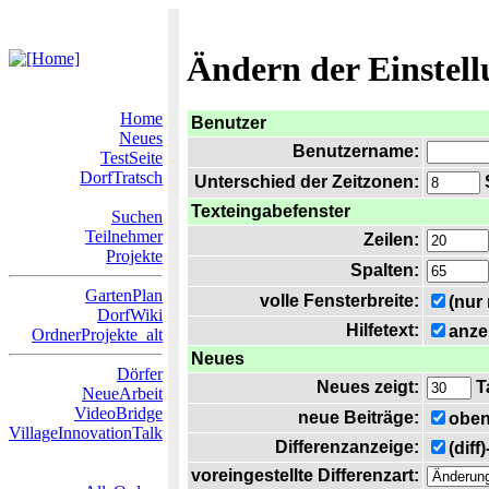
Ändern der Einstel
Home
Benutzer
Neues
Benutzername:
TestSeite
DorfTratsch
Unterschied der Zeitzonen:
S
Texteingabefenster
Suchen
Teilnehmer
Zeilen:
Projekte
Spalten:
GartenPlan
volle Fensterbreite:
(nur
DorfWiki
Hilfetext:
anze
OrdnerProjekte_alt
Neues
Dörfer
Neues zeigt:
T
NeueArbeit
VideoBridge
neue Beiträge:
oben
VillageInnovationTalk
Differenzanzeige:
(diff
voreingestellte Differenzart: