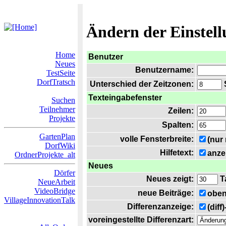
Ändern der Einstel
Home
Benutzer
Neues
Benutzername:
TestSeite
DorfTratsch
Unterschied der Zeitzonen:
S
Texteingabefenster
Suchen
Teilnehmer
Zeilen:
Projekte
Spalten:
GartenPlan
volle Fensterbreite:
(nur
DorfWiki
Hilfetext:
anze
OrdnerProjekte_alt
Neues
Dörfer
Neues zeigt:
T
NeueArbeit
VideoBridge
neue Beiträge:
oben
VillageInnovationTalk
Differenzanzeige:
(diff
voreingestellte Differenzart: