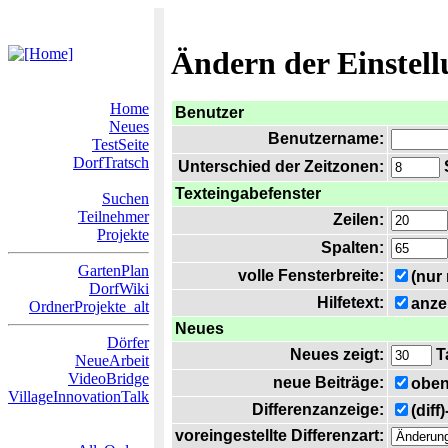
Ändern der Einstel
Home
Benutzer
Neues
Benutzername:
TestSeite
DorfTratsch
Unterschied der Zeitzonen:
S
Texteingabefenster
Suchen
Teilnehmer
Zeilen:
Projekte
Spalten:
GartenPlan
volle Fensterbreite:
(nur
DorfWiki
Hilfetext:
anze
OrdnerProjekte_alt
Neues
Dörfer
Neues zeigt:
T
NeueArbeit
VideoBridge
neue Beiträge:
oben
VillageInnovationTalk
Differenzanzeige:
(diff
voreingestellte Differenzart: