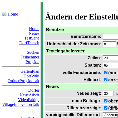
Ändern der Einstel
Home
Benutzer
Neues
Benutzername:
TestSeite
DorfTratsch
Unterschied der Zeitzonen:
S
Texteingabefenster
Suchen
Teilnehmer
Zeilen:
Projekte
Spalten:
GartenPlan
volle Fensterbreite:
(nur
DorfWiki
Hilfetext:
anze
OrdnerProjekte_alt
Neues
Dörfer
Neues zeigt:
T
NeueArbeit
VideoBridge
neue Beiträge:
oben
VillageInnovationTalk
Differenzanzeige:
(diff
voreingestellte Differenzart: