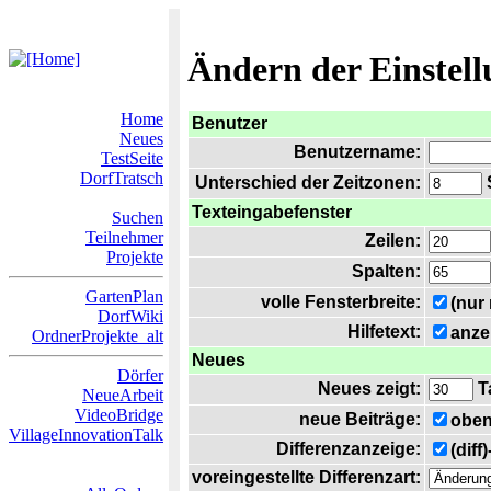
Ändern der Einstel
Home
Benutzer
Neues
Benutzername:
TestSeite
DorfTratsch
Unterschied der Zeitzonen:
S
Texteingabefenster
Suchen
Teilnehmer
Zeilen:
Projekte
Spalten:
GartenPlan
volle Fensterbreite:
(nur
DorfWiki
Hilfetext:
anze
OrdnerProjekte_alt
Neues
Dörfer
Neues zeigt:
T
NeueArbeit
VideoBridge
neue Beiträge:
oben
VillageInnovationTalk
Differenzanzeige:
(diff
voreingestellte Differenzart: