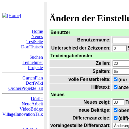
Ändern der Einstel
Home
Benutzer
Neues
Benutzername:
TestSeite
DorfTratsch
Unterschied der Zeitzonen:
S
Texteingabefenster
Suchen
Teilnehmer
Zeilen:
Projekte
Spalten:
GartenPlan
volle Fensterbreite:
(nur
DorfWiki
Hilfetext:
anze
OrdnerProjekte_alt
Neues
Dörfer
Neues zeigt:
T
NeueArbeit
VideoBridge
neue Beiträge:
oben
VillageInnovationTalk
Differenzanzeige:
(diff
voreingestellte Differenzart: