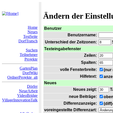
Ändern der Einstel
Home
Benutzer
Neues
Benutzername:
TestSeite
DorfTratsch
Unterschied der Zeitzonen:
S
Texteingabefenster
Suchen
Teilnehmer
Zeilen:
Projekte
Spalten:
GartenPlan
volle Fensterbreite:
(nur
DorfWiki
Hilfetext:
anze
OrdnerProjekte_alt
Neues
Dörfer
Neues zeigt:
T
NeueArbeit
VideoBridge
neue Beiträge:
oben
VillageInnovationTalk
Differenzanzeige:
(diff
voreingestellte Differenzart: