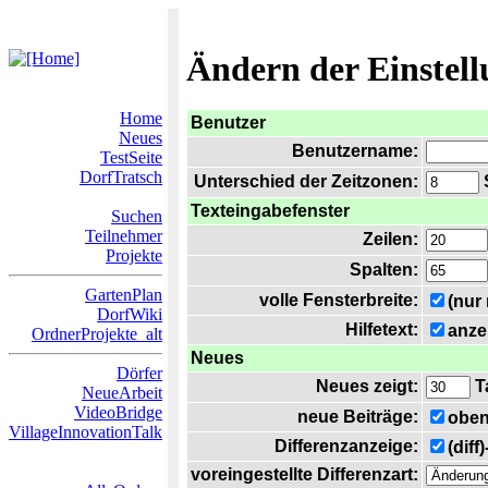
Ändern der Einstel
Home
Benutzer
Neues
Benutzername:
TestSeite
DorfTratsch
Unterschied der Zeitzonen:
S
Texteingabefenster
Suchen
Teilnehmer
Zeilen:
Projekte
Spalten:
GartenPlan
volle Fensterbreite:
(nur
DorfWiki
Hilfetext:
anze
OrdnerProjekte_alt
Neues
Dörfer
Neues zeigt:
T
NeueArbeit
VideoBridge
neue Beiträge:
oben
VillageInnovationTalk
Differenzanzeige:
(diff
voreingestellte Differenzart: