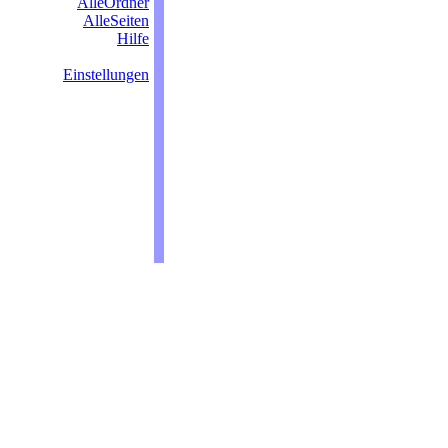
AlleOrdner
AlleSeiten
Hilfe
Einstellungen