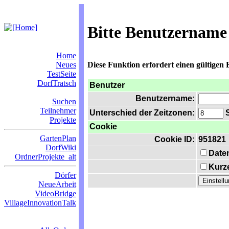
Bitte Benutzername
Home
Neues
Diese Funktion erfordert einen gültigen
TestSeite
DorfTratsch
Benutzer
Benutzername:
Suchen
Teilnehmer
Unterschied der Zeitzonen:
S
Projekte
Cookie
GartenPlan
Cookie ID:
951821
DorfWiki
Date
OrdnerProjekte_alt
Kurze
Dörfer
NeueArbeit
VideoBridge
VillageInnovationTalk