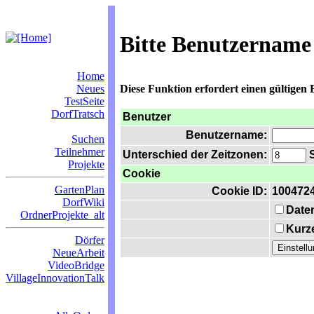
Bitte Benutzername
Home
Neues
Diese Funktion erfordert einen gültigen
TestSeite
DorfTratsch
Benutzer
Benutzername:
Suchen
Teilnehmer
Unterschied der Zeitzonen:
S
Projekte
Cookie
GartenPlan
Cookie ID:
100472
DorfWiki
Date
OrdnerProjekte_alt
Kurze
Dörfer
NeueArbeit
VideoBridge
VillageInnovationTalk