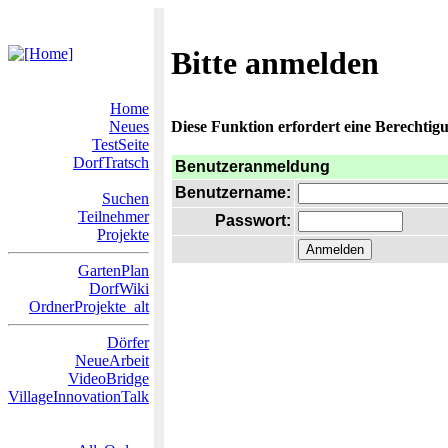
Bitte anmelden
Home
Neues
Diese Funktion erfordert eine Berechtigu
TestSeite
DorfTratsch
Benutzeranmeldung
Benutzername:
Suchen
Teilnehmer
Passwort:
Projekte
GartenPlan
DorfWiki
OrdnerProjekte_alt
Dörfer
NeueArbeit
VideoBridge
VillageInnovationTalk