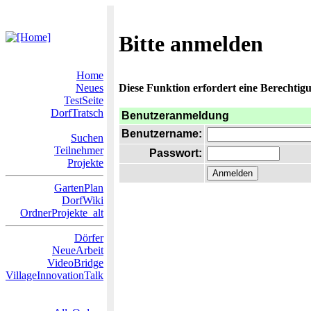
Bitte anmelden
Home
Neues
Diese Funktion erfordert eine Berechtigu
TestSeite
DorfTratsch
Benutzeranmeldung
Benutzername:
Suchen
Teilnehmer
Passwort:
Projekte
GartenPlan
DorfWiki
OrdnerProjekte_alt
Dörfer
NeueArbeit
VideoBridge
VillageInnovationTalk