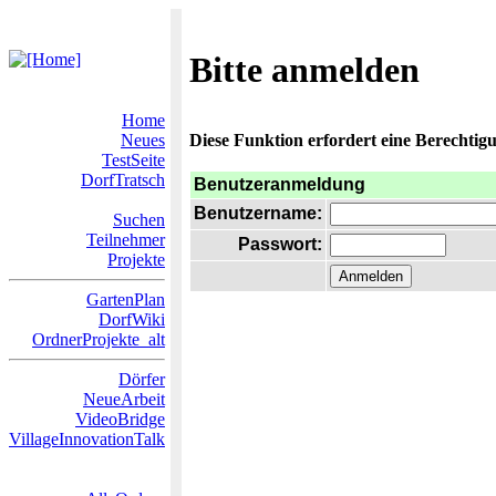
Bitte anmelden
Home
Neues
Diese Funktion erfordert eine Berechtigu
TestSeite
DorfTratsch
Benutzeranmeldung
Benutzername:
Suchen
Teilnehmer
Passwort:
Projekte
GartenPlan
DorfWiki
OrdnerProjekte_alt
Dörfer
NeueArbeit
VideoBridge
VillageInnovationTalk