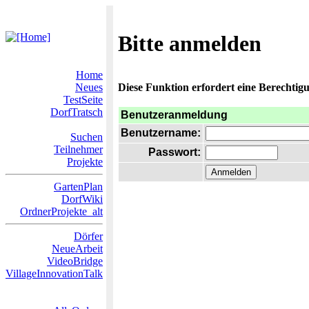
Bitte anmelden
Home
Neues
Diese Funktion erfordert eine Berechtigu
TestSeite
DorfTratsch
Benutzeranmeldung
Benutzername:
Suchen
Teilnehmer
Passwort:
Projekte
GartenPlan
DorfWiki
OrdnerProjekte_alt
Dörfer
NeueArbeit
VideoBridge
VillageInnovationTalk