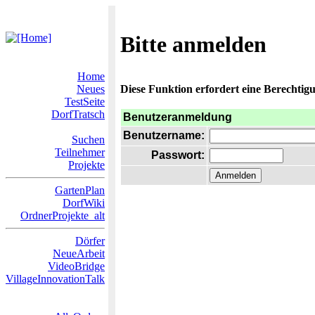
Bitte anmelden
Home
Neues
Diese Funktion erfordert eine Berechtigu
TestSeite
DorfTratsch
Benutzeranmeldung
Benutzername:
Suchen
Teilnehmer
Passwort:
Projekte
GartenPlan
DorfWiki
OrdnerProjekte_alt
Dörfer
NeueArbeit
VideoBridge
VillageInnovationTalk