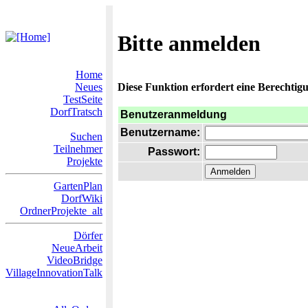
Bitte anmelden
Home
Neues
Diese Funktion erfordert eine Berechtigu
TestSeite
DorfTratsch
Benutzeranmeldung
Benutzername:
Suchen
Teilnehmer
Passwort:
Projekte
GartenPlan
DorfWiki
OrdnerProjekte_alt
Dörfer
NeueArbeit
VideoBridge
VillageInnovationTalk