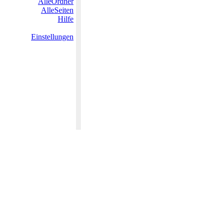
AlleOrdner
AlleSeiten
Hilfe
Einstellungen