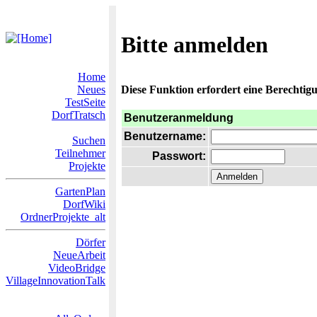
Bitte anmelden
Home
Neues
Diese Funktion erfordert eine Berechtigu
TestSeite
DorfTratsch
Benutzeranmeldung
Benutzername:
Suchen
Teilnehmer
Passwort:
Projekte
GartenPlan
DorfWiki
OrdnerProjekte_alt
Dörfer
NeueArbeit
VideoBridge
VillageInnovationTalk