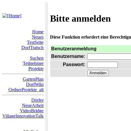
Bitte anmelden
Home
Neues
Diese Funktion erfordert eine Berechtigu
TestSeite
DorfTratsch
Benutzeranmeldung
Benutzername:
Suchen
Teilnehmer
Passwort:
Projekte
GartenPlan
DorfWiki
OrdnerProjekte_alt
Dörfer
NeueArbeit
VideoBridge
VillageInnovationTalk