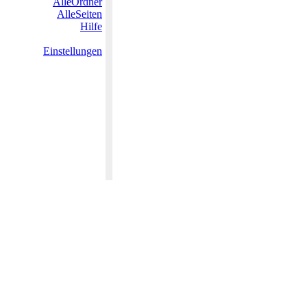
AlleOrdner
AlleSeiten
Hilfe
Einstellungen